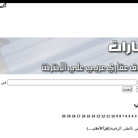
أكب
في
ي
20
19
18
17
16
15
14
13
12
11
10
9
8
7
6
5
4
3
ض بالطي الرقيبة
( إقرأ الأعلان.....)