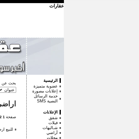
عقارات
الرئيسية
بحث عن :
عضوية متميزة
إعلانات مصورة
خدمة الرسائل
النصية
SMS
اراض
الإعلانات
صفحة
2
1
شقق
فيلات
شـاليهات
للبيع ار
أراضي
محلات