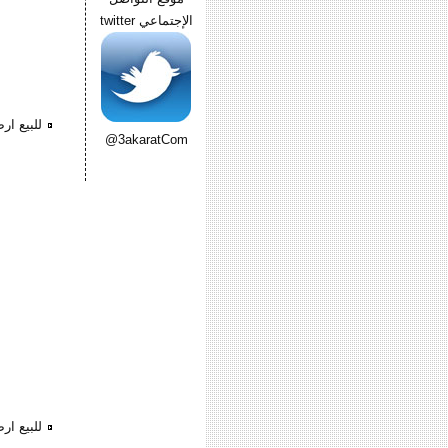
الإجتماعي twitter
للبيع ا
@3akaratCom
للبيع ا