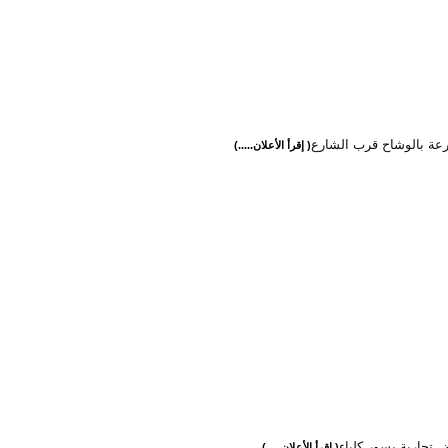
رعة بالوشاح قرب الشارع
( إقرأ الأعلان.....)
ض تجارية بسور كلباء
( إقرأ الأعلان.....)