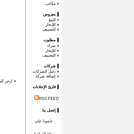
مكاتب
معروض
للبيع
للإيجار
للتصييف
مطلوب
شراء
للإيجار
للتصييف
شركات
دليل الشركات
إضافة شركة
ارض للبي
قارئ الإعلانات
RSS FEED
إتصل بنا
تابعونا علي
موقع التواصل