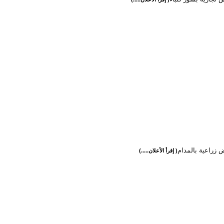
ض زراعية بالمدام
( إقرأ الأعلان.....)