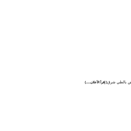
رض بالطي شرق
( إقرأ الأعلان.....)