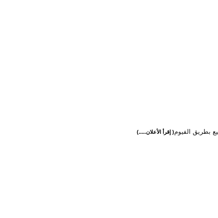
ع بطريق الفيوم
( إقرأ الأعلان.....)