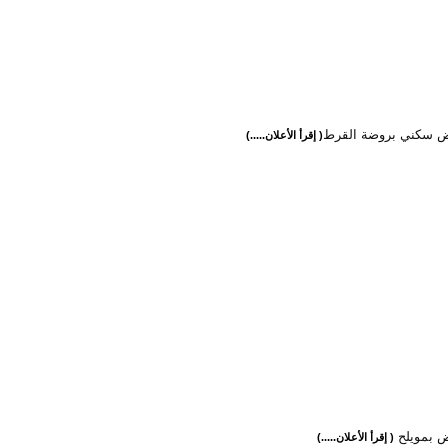
رض سكني بروضة القرط
( إقرأ الأعلان.....)
رض بمويلح
( إقرأ الأعلان.....)