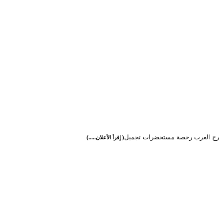
رج العرب رخصة مستحضرات تجميل
( إقرأ الأعلان.....)