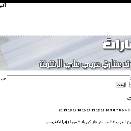
أكب
في
ت
20
19
18
17
16
15
14
13
12
11
10
9
8
7
6
5
4
3
لف متر غاز كهرباء ٢ ميجا
( إقرأ الأعلان.....)