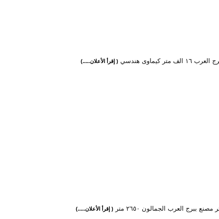
١ الف متر كيماوى هندسي
( إقرأ الأعلان.....)
( إقرأ الأعلان.....)