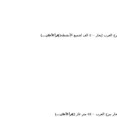
 إيجار ٤٠٠ الف لجميع الأنشطه
( إقرأ الأعلان.....)
برج العرب ٤٥٠٠ متر غاز
( إقرأ الأعلان.....)