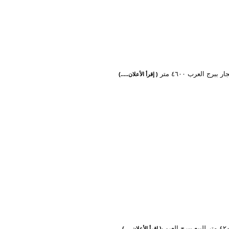
 ببرج العرب ٤٦٠٠ متر
( إقرأ الأعلان.....)
( إقرأ الأعلان.....)