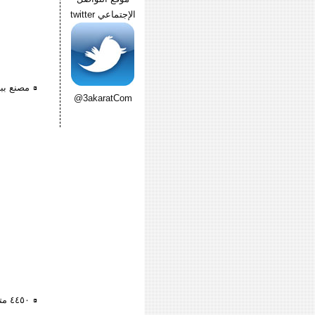
الإجتماعي twitter
مصنع ببرج العرب ٦
@3akaratCom
٤٤٥٠ متر مصنع ببرج العرب الجمالون ٢٦٥٠ متر