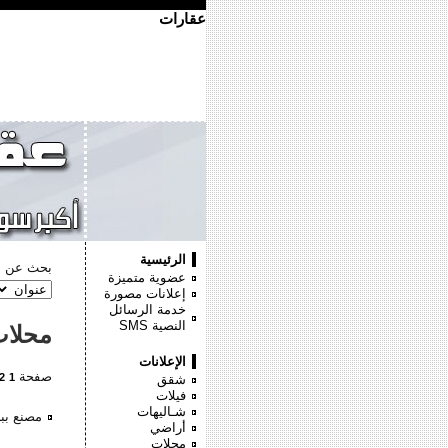
عقارات
الرئيسية
بحث عن :
عضوية متميزة
إعلانات مصورة
خدمة الرسائل
النصية
SMS
محلا
الإعلانات
صفحة
2
1
شقق
فيلات
شـاليهات
مصنع ببرج العرب ١٢ا
أراضي
محلات