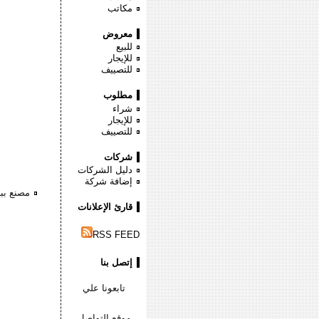
مكاتب
معروض
للبيع
للإيجار
للتصييف
مطلوب
شراء
للإيجار
للتصييف
شركات
دليل الشركات
إضافة شركة
مصنع ببرج 
قارئ الإعلانات
RSS FEED
إتصل بنا
تابعونا علي
موقع التواصل