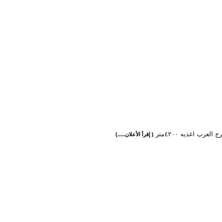
العرب اغذيه ٤٢٠٠متر
( إقرأ الأعلان.....)