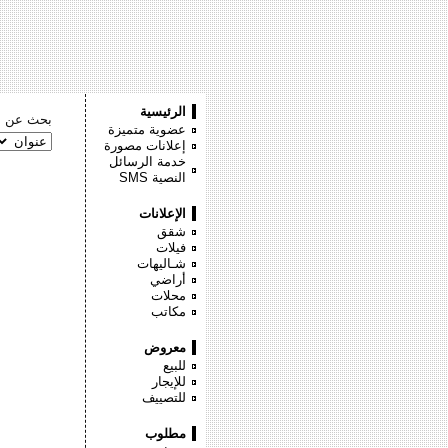
الرئيسية
بحث عن :
عضوية متميزة
إعلانات مصورة
خدمة الرسائل
النصية
SMS
الإعلانات
شقق
فيلات
شـاليهات
أراضي
محلات
مكاتب
معروض
للبيع
للإيجار
للتصييف
مطلوب