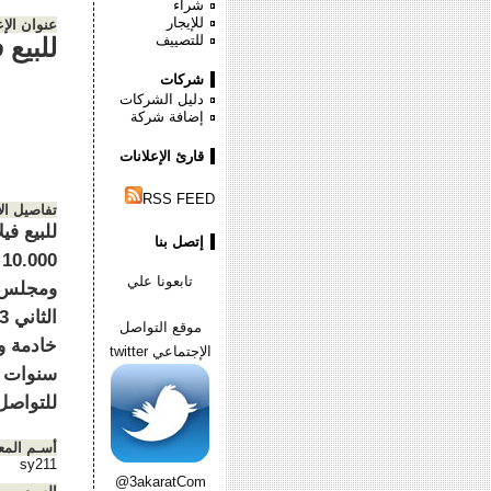
شراء
للإيجار
عنوان الإع
للتصييف
للبيع 
شركات
دليل الشركات
إضافة شركة
قارئ الإعلانات
RSS FEED
تفاصيل ال
للبيع في
إتصل بنا
تابعونا علي
ومجلس و
موقع التواصل
الإجتماعي twitter
للتواصل 71562135283
أسـم المع
sy211
@3akaratCom