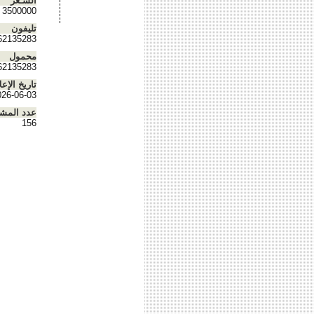
السـعر
3500000
تليفون
62135283
محمول
62135283
تاريخ الإعل
026-06-03
عدد المش
156