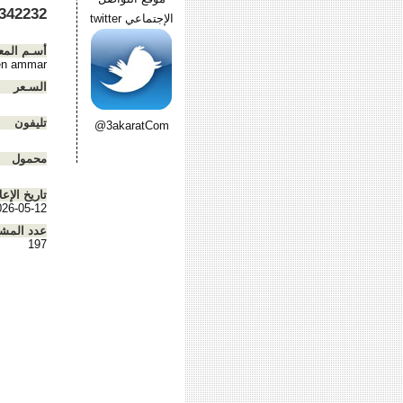
2 01226652827
الإجتماعي twitter
أسـم المع
n ammar
السـعر
تليفون
@3akaratCom
محمول
تاريخ الإعل
026-05-12
عدد المش
197