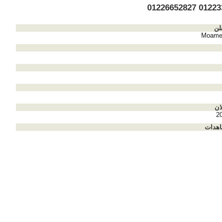
0122334223
لن
Moame
ان
2
اهدات