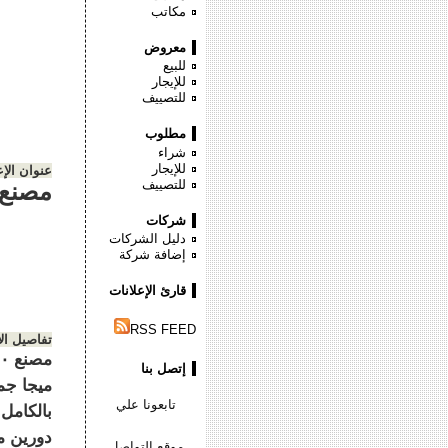
مكاتب
معروض
للبيع
للإيجار
للتصييف
مطلوب
شراء
للإيجار
عنوان الإع
للتصييف
مصنع ٤٧٠٠ متر ببرج العرب كهرباء نصف
شركات
دليل الشركات
إضافة شركة
قارئ الإعلانات
RSS FEED
تفاصيل ال
إتصل بنا
تابعونا علي
موقع التواصل