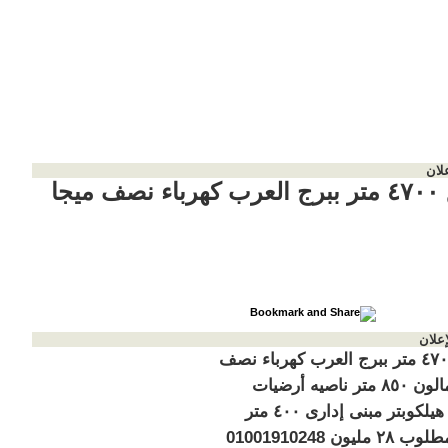
لان
 ميجا
إعلان
مصنع ٤٧٠٠ متر ببرج العرب كهرباء نصف
ميجا جمالون ٨٥٠ متر ناصيه أرضيات
بالكامل هيلكوبتر مبنى إدارى ٤٠٠ متر
دورين مطلوب ٢٨ مليون 01001910248