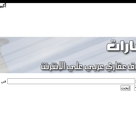
أكب
في