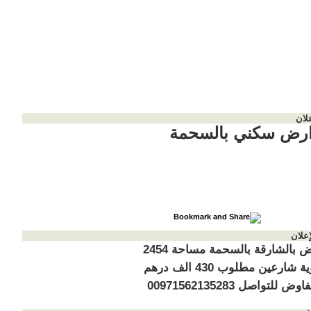
لان
 ارض سكني بالسحمة
إعلان
للبيع ارض بالشارقة بالسحمة مساحة 2454
قدم زاوية شارعين مطلوب 430 الف درهم
 للتواصل 00971562135283