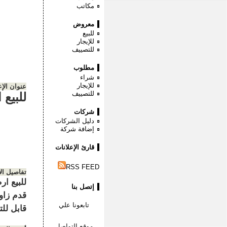
مكاتب
معروض
للبيع
للإيجار
للتصييف
مطلوب
شراء
للإيجار
عنوان الإع
للتصييف
للبيع
شركات
دليل الشركات
إضافة شركة
قارئ الإعلانات
RSS FEED
تفاصيل ال
إتصل بنا
تابعونا علي
قابل للتفاوض
موقع التواصل