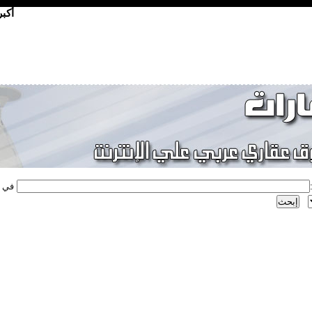
أكب
في