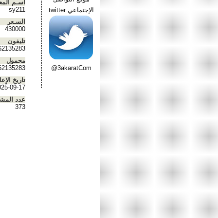
أسـم المع
sy211
الإجتماعي twitter
السـعر
430000
تليفون
62135283
محمول
62135283
@3akaratCom
تاريخ الإعل
025-09-17
عدد المش
373