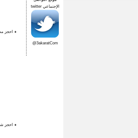
الإجتماعي twitter
احجز مطعم عل
@3akaratCom
احجز شقتك 