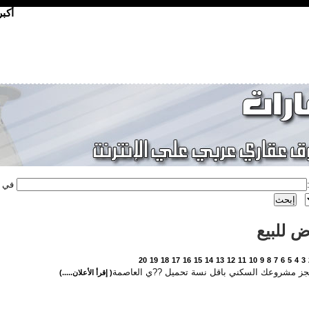
أكب
في
 للبيع
20
19
18
17
16
15
14
13
12
11
10
9
8
7
6
5
4
3
حجز مشروعك السكني باقل نسة تحميل ??ي العاصمة
( إقرأ الأعلان.....)