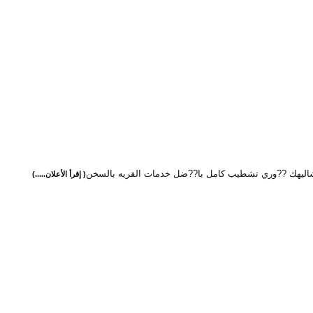
اليهك ??وري تشطيب كامل با??ضل خدمات القريه بالسخن
( إقرأ الأعلان.....)