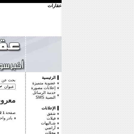
عقارات
الرئيسية
بحث عن :
عضوية متميزة
إعلانات مصورة
خدمة الرسائل
النصية
SMS
معروض
الإعلانات
صفحة
2
1
شقق
بادر وا
فيلات
شـاليهات
أراضي
محلات