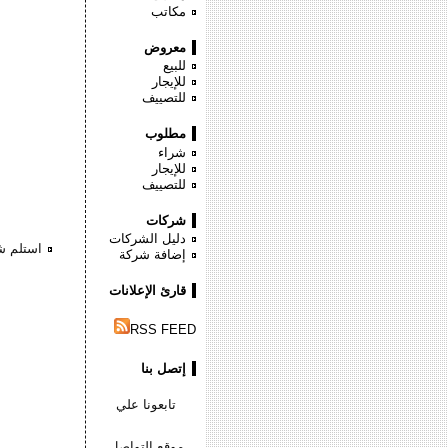
مكاتب
معروض
للبيع
للإيجار
للتصييف
مطلوب
شراء
للإيجار
للتصييف
شركات
دليل الشركات
استلم ش
إضافة شركة
قارئ الإعلانات
RSS FEED
إتصل بنا
تابعونا علي
موقع التواصل