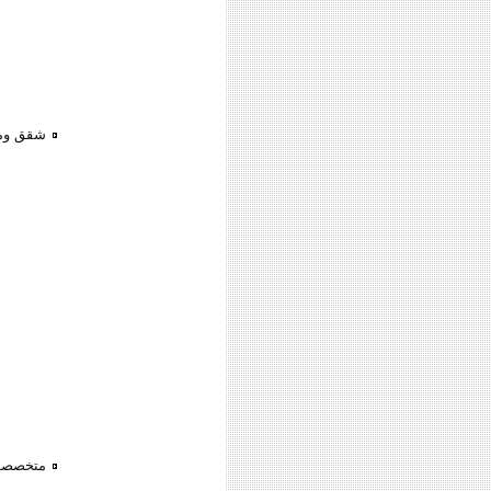
شقق ومحلات ل
متخصصو